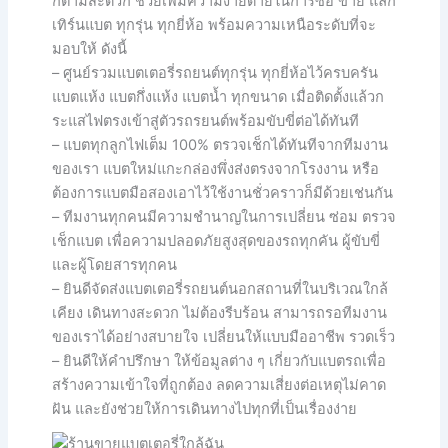
ก็ตามสะดวก ช่วยเพิ่มความง่ายดายในการซื้อ ขาย แลก
เทิร์นแบต ทุกรุ่น ทุกยี่ห้อ พร้อมความเหนือระดับที่จะ
มอบให้ ดังนี้
– ศูนย์รวมแบตเตอรี่รถยนต์ทุกรุ่น ทุกยี่ห้อไว้ครบครัน
แบตแห้ง แบตกึ่งแห้ง แบตน้ำ ทุกขนาด เมื่อติดตั้งแล้วก
ระแสไฟตรงเข้าสู่ตัวรถรยนต์พร้อมขับขี่ต่อได้ทันที
– แบตทุกลูกไฟเต็ม 100% ตรวจเช็กได้ทันทีจากทีมงาน
ของเรา แบตใหม่แกะกล่องพึ่งส่งตรงจากโรงงาน หรือ
ต้องการแบตมือสองเอาไว้ใช้งานชั่วคราวก็มีด้วยเช่นกัน
– ทีมงานทุกคนมีความชำนาญในการเปลี่ยน ซ่อม ตรวจ
เช็กแบต เพื่อความปลอดภัยสูงสุดของรถทุกคัน ผู้ขับขี่
และผู้โดยสารทุกคน
– ยินดีจัดส่งแบตเตอรี่รถยนต์นอกสถานที่ในบริเวณใกล้
เคียง เดินทางสะดวก ไม่ต้องรีบร้อน สามารถรอทีมงาน
ของเราได้อย่างสบายใจ เปลี่ยนให้แบบมืออาชีพ รวดเร็ว
– ยินดีให้คำปรึกษา ให้ข้อมูลต่าง ๆ เกี่ยวกับแบตรถเพื่อ
สร้างความเข้าใจที่ถูกต้อง ลดความเสี่ยงต่อเหตุไม่คาด
ฝัน และยังช่วยให้การเดินทางไปทุกที่เป็นเรื่องง่าย