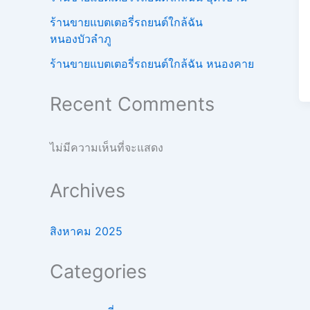
ร้านขายแบตเตอรี่รถยนต์ใกล้ฉัน
หนองบัวลำภู
ร้านขายแบตเตอรี่รถยนต์ใกล้ฉัน หนองคาย
Recent Comments
ไม่มีความเห็นที่จะแสดง
Archives
สิงหาคม 2025
Categories