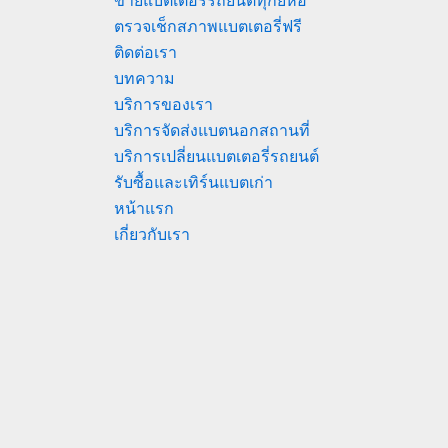
ขายแบตเตอรี่รถยนต์ทุกยี่ห้อ
ตรวจเช็กสภาพแบตเตอรี่ฟรี
ติดต่อเรา
บทความ
บริการของเรา
บริการจัดส่งแบตนอกสถานที่
บริการเปลี่ยนแบตเตอรี่รถยนต์
รับซื้อและเทิร์นแบตเก่า
หน้าแรก
เกี่ยวกับเรา