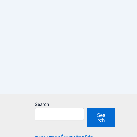
Search
Sea
rch