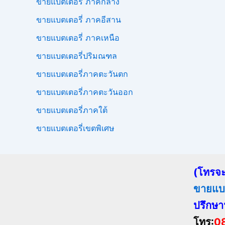
ขายแบตเตอรี่ ภาคกลาง
ขายแบตเตอรี่ ภาคอีสาน
ขายแบตเตอรี่ ภาคเหนือ
ขายแบตเตอรี่ปริมณฑล
ขายแบตเตอรี่ภาคตะวันตก
ขายแบตเตอรี่ภาคตะวันออก
ขายแบตเตอรี่ภาคใต้
ขายแบตเตอรี่เขตพิเศษ
(โทรจะ
ขายแบต
ปรึกษา
โทร:
0