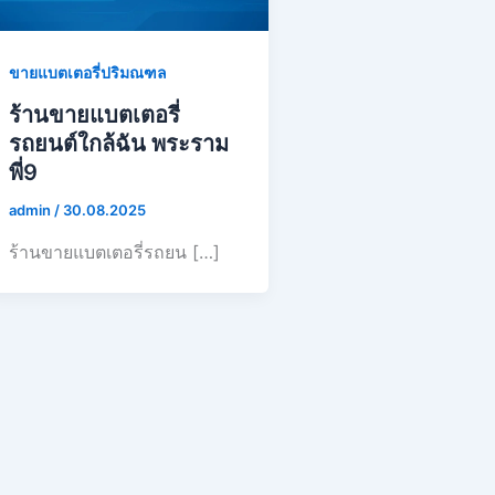
ขายแบตเตอรี่ปริมณฑล
ร้านขายแบตเตอรี่
รถยนต์ใกล้ฉัน พระราม
พี่9
admin
/
30.08.2025
ร้านขายแบตเตอรี่รถยน […]