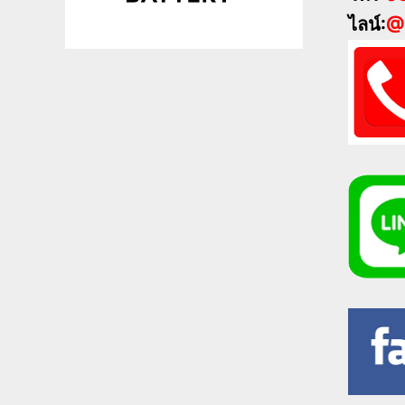
ไลน์:
@