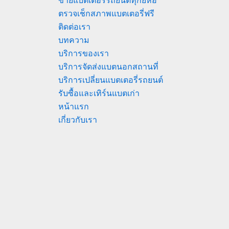
ขายแบตเตอรี่รถยนต์ทุกยี่ห้อ
ตรวจเช็กสภาพแบตเตอรี่ฟรี
ติดต่อเรา
บทความ
บริการของเรา
บริการจัดส่งแบตนอกสถานที่
บริการเปลี่ยนแบตเตอรี่รถยนต์
รับซื้อและเทิร์นแบตเก่า
หน้าแรก
เกี่ยวกับเรา