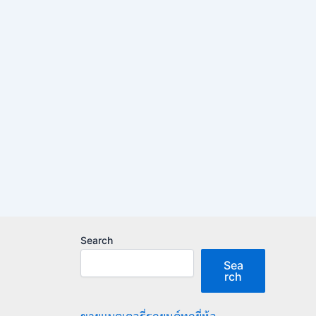
Search
Sea
rch