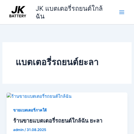
Skip
JK แบตเตอรี่รถยนต์ใกล้
to
ฉัน
content
แบตเตอรี่รถยนต์ยะลา
ขายแบตเตอรี่ภาคใต้
ร้านขายแบตเตอรี่รถยนต์ใกล้ฉัน ยะลา
admin
/
31.08.2025