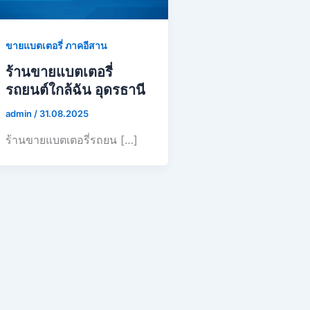
ขายแบตเตอรี่ ภาคอีสาน
ร้านขายแบตเตอรี่
รถยนต์ใกล้ฉัน อุดรธานี
admin
/
31.08.2025
ร้านขายแบตเตอรี่รถยน […]