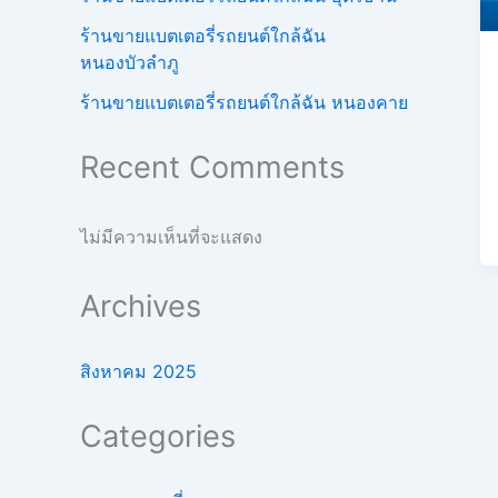
ร้านขายแบตเตอรี่รถยนต์ใกล้ฉัน
หนองบัวลำภู
ร้านขายแบตเตอรี่รถยนต์ใกล้ฉัน หนองคาย
Recent Comments
ไม่มีความเห็นที่จะแสดง
Archives
สิงหาคม 2025
Categories