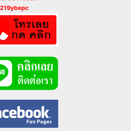
219ybepc