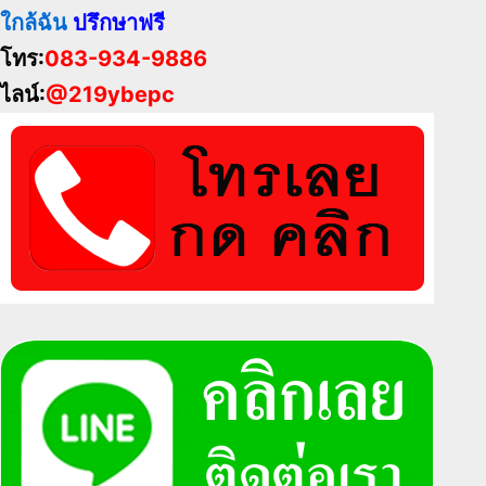
ใกล้ฉัน
ปรึกษาฟรี
โทร:
083-934-9886
ไลน์:
@219ybepc