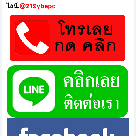
ไลน์:
@219ybepc