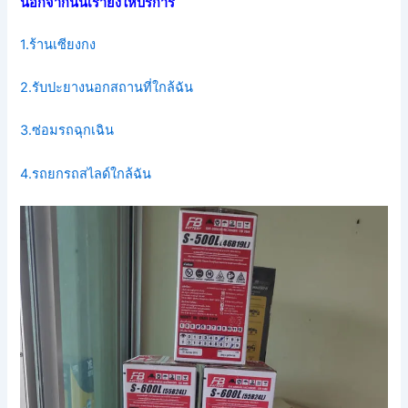
นอกจากนั้นเรายังให้บริการ
1.ร้านเซียงกง
2.รับปะยางนอกสถานที่ใกล้ฉัน
3.ซ่อมรถฉุกเฉิน
4.รถยกรถสไลด์ใกล้ฉัน