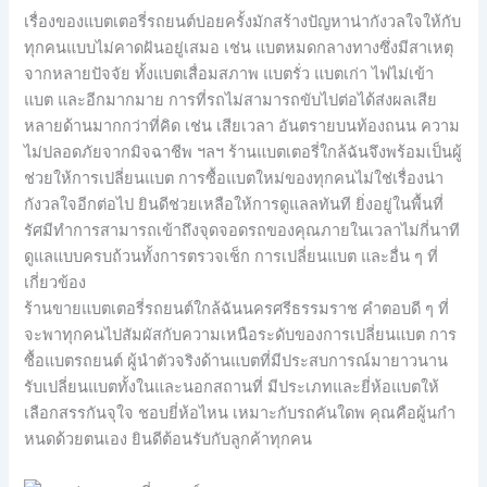
เรื่องของแบตเตอรี่รถยนต์บ่อยครั้งมักสร้างปัญหาน่ากังวลใจให้กับ
ทุกคนแบบไม่คาดฝันอยู่เสมอ เช่น แบตหมดกลางทางซึ่งมีสาเหตุ
จากหลายปัจจัย ทั้งแบตเสื่อมสภาพ แบตรั่ว แบตเก่า ไฟไม่เข้า
แบต และอีกมากมาย การที่รถไม่สามารถขับไปต่อได้ส่งผลเสีย
หลายด้านมากกว่าที่คิด เช่น เสียเวลา อันตรายบนท้องถนน ความ
ไม่ปลอดภัยจากมิจฉาชีพ ฯลฯ ร้านแบตเตอรี่ใกล้ฉันจึงพร้อมเป็นผู้
ช่วยให้การเปลี่ยนแบต การซื้อแบตใหม่ของทุกคนไม่ใช่เรื่องน่า
กังวลใจอีกต่อไป ยินดีช่วยเหลือให้การดูแลลทันที ยิ่งอยู่ในพื้นที่
รัศมีทำการสามารถเข้าถึงจุดจอดรถของคุณภายในเวลาไม่กี่นาที
ดูแลแบบครบถ้วนทั้งการตรวจเช็ก การเปลี่ยนแบต และอื่น ๆ ที่
เกี่ยวข้อง
ร้านขายแบตเตอรี่รถยนต์ใกล้ฉันนครศรีธรรมราช คำตอบดี ๆ ที่
จะพาทุกคนไปสัมผัสกับความเหนือระดับของการเปลี่ยนแบต การ
ซื้อแบตรถยนต์ ผู้นำตัวจริงด้านแบตที่มีประสบการณ์มายาวนาน
รับเปลี่ยนแบตทั้งในและนอกสถานที่ มีประเภทและยี่ห้อแบตให้
เลือกสรรกันจุใจ ชอบยี่ห้อไหน เหมาะกับรถคันใดพ คุณคือผู้นกำ
หนดด้วยตนเอง ยินดีต้อนรับกับลูกค้าทุกคน