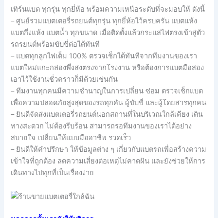
เทิร์นแบต ทุกรุ่น ทุกยี่ห้อ พร้อมความเหนือระดับที่จะมอบให้ ดังนี้
– ศูนย์รวมแบตเตอรี่รถยนต์ทุกรุ่น ทุกยี่ห้อไว้ครบครัน แบตแห้ง
แบตกึ่งแห้ง แบตน้ำ ทุกขนาด เมื่อติดตั้งแล้วกระแสไฟตรงเข้าสู่ตัว
รถรยนต์พร้อมขับขี่ต่อได้ทันที
– แบตทุกลูกไฟเต็ม 100% ตรวจเช็กได้ทันทีจากทีมงานของเรา
แบตใหม่แกะกล่องพึ่งส่งตรงจากโรงงาน หรือต้องการแบตมือสอง
เอาไว้ใช้งานชั่วคราวก็มีด้วยเช่นกัน
– ทีมงานทุกคนมีความชำนาญในการเปลี่ยน ซ่อม ตรวจเช็กแบต
เพื่อความปลอดภัยสูงสุดของรถทุกคัน ผู้ขับขี่ และผู้โดยสารทุกคน
– ยินดีจัดส่งแบตเตอรี่รถยนต์นอกสถานที่ในบริเวณใกล้เคียง เดิน
ทางสะดวก ไม่ต้องรีบร้อน สามารถรอทีมงานของเราได้อย่าง
สบายใจ เปลี่ยนให้แบบมืออาชีพ รวดเร็ว
– ยินดีให้คำปรึกษา ให้ข้อมูลต่าง ๆ เกี่ยวกับแบตรถเพื่อสร้างความ
เข้าใจที่ถูกต้อง ลดความเสี่ยงต่อเหตุไม่คาดฝัน และยังช่วยให้การ
เดินทางไปทุกที่เป็นเรื่องง่าย