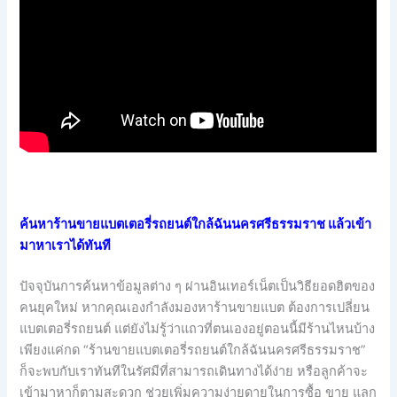
ค้นหาร้านขายแบตเตอรี่รถยนต์ใกล้ฉันนครศรีธรรมราช แล้วเข้า
มาหาเราได้ทันที
ปัจจุบันการค้นหาข้อมูลต่าง ๆ ผ่านอินเทอร์เน็ตเป็นวิธียอดฮิตของ
คนยุคใหม่ หากคุณเองกำลังมองหาร้านขายแบต ต้องการเปลี่ยน
แบตเตอรี่รถยนต์ แต่ยังไม่รู้ว่าแถวที่ตนเองอยู่ตอนนี้มีร้านไหนบ้าง
เพียงแค่กด “ร้านขายแบตเตอรี่รถยนต์ใกล้ฉันนครศรีธรรมราช”
ก็จะพบกับเราทันทีในรัศมีที่สามารถเดินทางได้ง่าย หรือลูกค้าจะ
เข้ามาหาก็ตามสะดวก ช่วยเพิ่มความง่ายดายในการซื้อ ขาย แลก