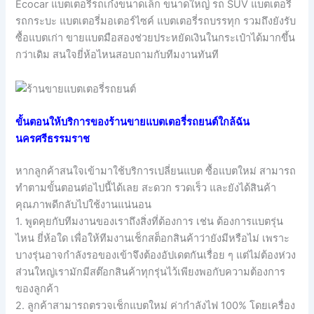
Ecocar แบตเตอรี่รถเก๋งขนาดเล็ก ขนาดใหญ่ รถ SUV แบตเตอรี่
รถกระบะ แบตเตอรี่มอเตอร์ไซค์ แบตเตอรี่รถบรรทุก รวมถึงยังรับ
ซื้อแบตเก่า ขายแบตมือสองช่วยประหยัดเงินในกระเป๋าได้มากขึ้น
กว่าเดิม สนใจยี่ห้อไหนสอบถามกับทีมงานทันที
ขั้นตอนให้บริการของร้านขายแบตเตอรี่รถยนต์ใกล้ฉัน
นครศรีธรรมราช
หากลูกค้าสนใจเข้ามาใช้บริการเปลี่ยนแบต ซื้อแบตใหม่ สามารถ
ทำตามขั้นตอนต่อไปนี้ได้เลย สะดวก รวดเร็ว และยังได้สินค้า
คุณภาพดีกลับไปใช้งานแน่นอน
1. พูดคุยกับทีมงานของเราถึงสิ่งที่ต้องการ เช่น ต้องการแบตรุ่น
ไหน ยี่ห้อใด เพื่อให้ทีมงานเช็กสต็อกสินค้าว่ายังมีหรือไม่ เพราะ
บางรุ่นอาจกำลังรอของเข้าจึงต้องอัปเดตกันเรื่อย ๆ แต่ไม่ต้องห่วง
ส่วนใหญ่เรามักมีสต๊อกสินค้าทุกรุ่นไว้เพียงพอกับความต้องการ
ของลูกค้า
2. ลูกค้าสามารถตรวจเช็กแบตใหม่ ค่ากำลังไฟ 100% โดยเครื่อง