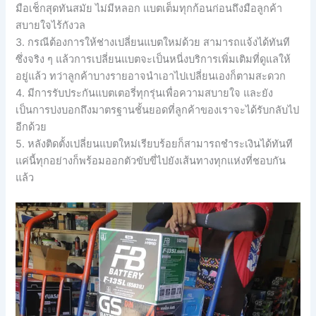
มือเช็กสุดทันสมัย ไม่มีหลอก แบตเต็มทุกก้อนก่อนถึงมือลูกค้า
สบายใจไร้กังวล
3. กรณีต้องการให้ช่างเปลี่ยนแบตใหม่ด้วย สามารถแจ้งได้ทันที
ซึ่งจริง ๆ แล้วการเปลี่ยนแบตจะเป็นหนี่งบริการเพิ่มเติมที่ดูแลให้
อยู่แล้ว ทว่าลูกค้าบางรายอาจนำเอาไปเปลี่ยนเองก็ตามสะดวก
4. มีการรับประกันแบตเตอรี่ทุกรุ่นเพื่อความสบายใจ และยัง
เป็นการบ่งบอกถึงมาตรฐานชั้นยอดที่ลูกค้าของเราจะได้รับกลับไป
อีกด้วย
5. หลังติดตั้งเปลี่ยนแบตใหม่เรียบร้อยก็สามารถชำระเงินได้ทันที
แค่นี้ทุกอย่างก็พร้อมออกตัวขับขี่ไปยังเส้นทางทุกแห่งที่ชอบกัน
แล้ว