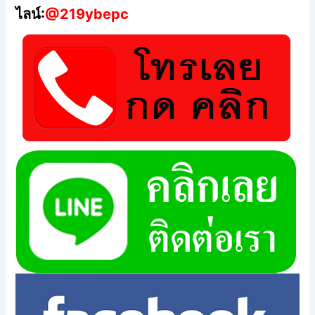
ไลน์:
@219ybepc