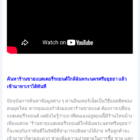
ค้นหาร้านขายแบตเตอรี่รถยนต์ใกล้ฉันพระนครศรีอยุธยา แล้ว
เข้ามาหาเราได้ทันที
ปัจจุบันการค้นหาข้อมูลต่าง ๆ ผ่านอินเทอร์เน็ตเป็นวิธียอดฮิตของ
คนยุคใหม่ หากคุณเองกำลังมองหาร้านขายแบต ต้องการเปลี่ยน
แบตเตอรี่รถยนต์ แต่ยังไม่รู้ว่าแถวที่ตนเองอยู่ตอนนี้มีร้านไหนบ้าง
เพียงแค่กด “ร้านขายแบตเตอรี่รถยนต์ใกล้ฉันพระนครศรีอยุธยา”
ก็จะพบกับเราทันทีในรัศมีที่สามารถเดินทางได้ง่าย หรือลูกค้าจะ
เข้ามาหาก็ตามสะดวก ช่วยเพิ่มความง่ายดายในการซื้อ ขาย แลก