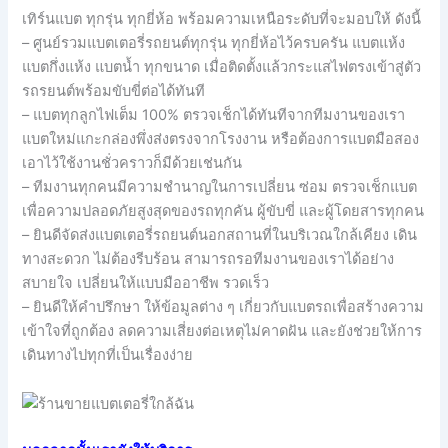
เทิร์นแบต ทุกรุ่น ทุกยี่ห้อ พร้อมความเหนือระดับที่จะมอบให้ ดังนี้
– ศูนย์รวมแบตเตอรี่รถยนต์ทุกรุ่น ทุกยี่ห้อไว้ครบครัน แบตแห้ง
แบตกึ่งแห้ง แบตน้ำ ทุกขนาด เมื่อติดตั้งแล้วกระแสไฟตรงเข้าสู่ตัว
รถรยนต์พร้อมขับขี่ต่อได้ทันที
– แบตทุกลูกไฟเต็ม 100% ตรวจเช็กได้ทันทีจากทีมงานของเรา
แบตใหม่แกะกล่องพึ่งส่งตรงจากโรงงาน หรือต้องการแบตมือสอง
เอาไว้ใช้งานชั่วคราวก็มีด้วยเช่นกัน
– ทีมงานทุกคนมีความชำนาญในการเปลี่ยน ซ่อม ตรวจเช็กแบต
เพื่อความปลอดภัยสูงสุดของรถทุกคัน ผู้ขับขี่ และผู้โดยสารทุกคน
– ยินดีจัดส่งแบตเตอรี่รถยนต์นอกสถานที่ในบริเวณใกล้เคียง เดิน
ทางสะดวก ไม่ต้องรีบร้อน สามารถรอทีมงานของเราได้อย่าง
สบายใจ เปลี่ยนให้แบบมืออาชีพ รวดเร็ว
– ยินดีให้คำปรึกษา ให้ข้อมูลต่าง ๆ เกี่ยวกับแบตรถเพื่อสร้างความ
เข้าใจที่ถูกต้อง ลดความเสี่ยงต่อเหตุไม่คาดฝัน และยังช่วยให้การ
เดินทางไปทุกที่เป็นเรื่องง่าย