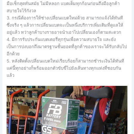
มือเช็กสุดทันสมัย ไม่มีหลอก แบตเต็มทุกก้อนก่อนถึงมือลูกค้า
สบายใจไร้กังวล
3. กรณีต้องการให้ช่างเปลี่ยนแบตใหม่ด้วย สามารถแจ้งได้ทันที
ซึ่งจริง ๆ แล้วการเปลี่ยนแบตจะเป็นหนี่งบริการเพิ่มเติมที่ดูแลให้
อยู่แล้ว ทว่าลูกค้าบางรายอาจนำเอาไปเปลี่ยนเองก็ตามสะดวก
4. มีการรับประกันแบตเตอรี่ทุกรุ่นเพื่อความสบายใจ และยัง
เป็นการบ่งบอกถึงมาตรฐานชั้นยอดที่ลูกค้าของเราจะได้รับกลับไป
อีกด้วย
5. หลังติดตั้งเปลี่ยนแบตใหม่เรียบร้อยก็สามารถชำระเงินได้ทันที
แค่นี้ทุกอย่างก็พร้อมออกตัวขับขี่ไปยังเส้นทางทุกแห่งที่ชอบกัน
แล้ว