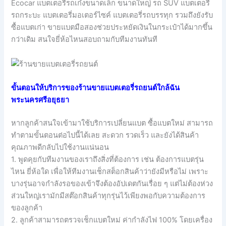
Ecocar แบตเตอรี่รถเก๋งขนาดเล็ก ขนาดใหญ่ รถ SUV แบตเตอรี่
รถกระบะ แบตเตอรี่มอเตอร์ไซค์ แบตเตอรี่รถบรรทุก รวมถึงยังรับ
ซื้อแบตเก่า ขายแบตมือสองช่วยประหยัดเงินในกระเป๋าได้มากขึ้น
กว่าเดิม สนใจยี่ห้อไหนสอบถามกับทีมงานทันที
ขั้นตอนให้บริการของร้านขายแบตเตอรี่รถยนต์ใกล้ฉัน
พระนครศรีอยุธยา
หากลูกค้าสนใจเข้ามาใช้บริการเปลี่ยนแบต ซื้อแบตใหม่ สามารถ
ทำตามขั้นตอนต่อไปนี้ได้เลย สะดวก รวดเร็ว และยังได้สินค้า
คุณภาพดีกลับไปใช้งานแน่นอน
1. พูดคุยกับทีมงานของเราถึงสิ่งที่ต้องการ เช่น ต้องการแบตรุ่น
ไหน ยี่ห้อใด เพื่อให้ทีมงานเช็กสต็อกสินค้าว่ายังมีหรือไม่ เพราะ
บางรุ่นอาจกำลังรอของเข้าจึงต้องอัปเดตกันเรื่อย ๆ แต่ไม่ต้องห่วง
ส่วนใหญ่เรามักมีสต๊อกสินค้าทุกรุ่นไว้เพียงพอกับความต้องการ
ของลูกค้า
2. ลูกค้าสามารถตรวจเช็กแบตใหม่ ค่ากำลังไฟ 100% โดยเครื่อง