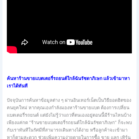
ค้นหาร้านขายแบตเตอรี่รถยนต์ใกล้ฉันรัชดาภิเษก แล้วเข้ามาหา
เราได้ทันที
ปัจจุบันการค้นหาข้อมูลต่าง ๆ ผ่านอินเทอร์เน็ตเป็นวิธียอดฮิตของ
คนยุคใหม่ หากคุณเองกำลังมองหาร้านขายแบต ต้องการเปลี่ยน
แบตเตอรี่รถยนต์ แต่ยังไม่รู้ว่าแถวที่ตนเองอยู่ตอนนี้มีร้านไหนบ้าง
เพียงแค่กด “ร้านขายแบตเตอรี่รถยนต์ใกล้ฉันรัชดาภิเษก” ก็จะพบ
กับเราทันทีในรัศมีที่สามารถเดินทางได้ง่าย หรือลูกค้าจะเข้ามา
หาก็ตามสะดวก ช่วยเพิ่มความง่ายดายในการซื้อ ขาย แลก เทิร์น