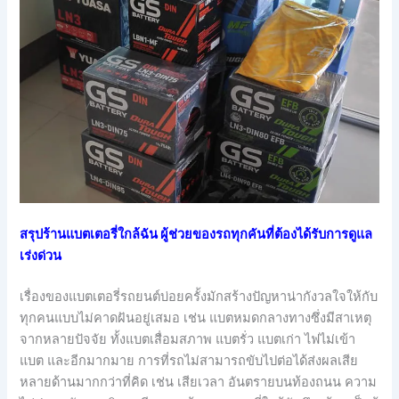
สรุปร้านแบตเตอรี่ใกล้ฉัน ผู้ช่วยของรถทุกคันที่ต้องได้รับการดูแล
เร่งด่วน
เรื่องของแบตเตอรี่รถยนต์บ่อยครั้งมักสร้างปัญหาน่ากังวลใจให้กับ
ทุกคนแบบไม่คาดฝันอยู่เสมอ เช่น แบตหมดกลางทางซึ่งมีสาเหตุ
จากหลายปัจจัย ทั้งแบตเสื่อมสภาพ แบตรั่ว แบตเก่า ไฟไม่เข้า
แบต และอีกมากมาย การที่รถไม่สามารถขับไปต่อได้ส่งผลเสีย
หลายด้านมากกว่าที่คิด เช่น เสียเวลา อันตรายบนท้องถนน ความ