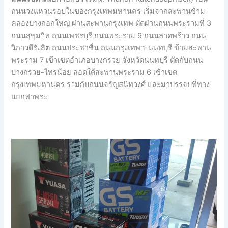
ถนนวงแหวนรอบในของกรุงเทพมหานคร เริ่มจากสะพานข้าม
คลองบางกอกใหญ่ ผ่านสะพานกรุงเทพ ตัดผ่านถนนพระรามที่ 3
ถนนสุขุมวิท ถนนเพชรบุรี ถนนพระราม 9 ถนนลาดพร้าว ถนน
วิภาวดีรังสิต ถนนประชาชื่น ถนนกรุงเทพฯ-นนทบุรี ข้ามสะพาน
พระราม 7 เข้าเขตอำเภอบางกรวย จังหวัดนนทบุรี ตัดกับถนน
บางกรวย-ไทรน้อย ลอดใต้สะพานพระราม 6 เข้าเขต
กรุงเทพมหานคร รวมกับถนนจรัญสนิทวงศ์ และมาบรรจบที่ทาง
แยกท่าพระ