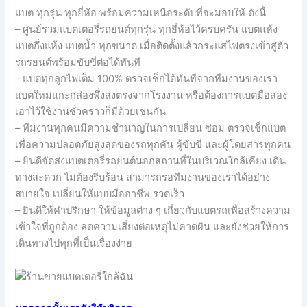
แบต ทุกรุ่น ทุกยี่ห้อ พร้อมความเหนือระดับที่จะมอบให้ ดังนี้
– ศูนย์รวมแบตเตอรี่รถยนต์ทุกรุ่น ทุกยี่ห้อไว้ครบครัน แบตแห้ง
แบตกึ่งแห้ง แบตน้ำ ทุกขนาด เมื่อติดตั้งแล้วกระแสไฟตรงเข้าสู่ตัว
รถรยนต์พร้อมขับขี่ต่อได้ทันที
– แบตทุกลูกไฟเต็ม 100% ตรวจเช็กได้ทันทีจากทีมงานของเรา
แบตใหม่แกะกล่องพึ่งส่งตรงจากโรงงาน หรือต้องการแบตมือสอง
เอาไว้ใช้งานชั่วคราวก็มีด้วยเช่นกัน
– ทีมงานทุกคนมีความชำนาญในการเปลี่ยน ซ่อม ตรวจเช็กแบต
เพื่อความปลอดภัยสูงสุดของรถทุกคัน ผู้ขับขี่ และผู้โดยสารทุกคน
– ยินดีจัดส่งแบตเตอรี่รถยนต์นอกสถานที่ในบริเวณใกล้เคียง เดิน
ทางสะดวก ไม่ต้องรีบร้อน สามารถรอทีมงานของเราได้อย่าง
สบายใจ เปลี่ยนให้แบบมืออาชีพ รวดเร็ว
– ยินดีให้คำปรึกษา ให้ข้อมูลต่าง ๆ เกี่ยวกับแบตรถเพื่อสร้างความ
เข้าใจที่ถูกต้อง ลดความเสี่ยงต่อเหตุไม่คาดฝัน และยังช่วยให้การ
เดินทางไปทุกที่เป็นเรื่องง่าย