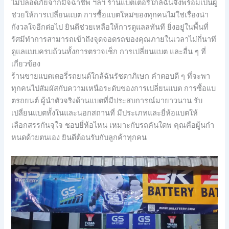
ไม่ปลอดภัยจากมิจฉาชีพ ฯลฯ ร้านแบตเตอรี่ใกล้ฉันจึงพร้อมเป็นผู้
ช่วยให้การเปลี่ยนแบต การซื้อแบตใหม่ของทุกคนไม่ใช่เรื่องน่า
กังวลใจอีกต่อไป ยินดีช่วยเหลือให้การดูแลลทันที ยิ่งอยู่ในพื้นที่
รัศมีทำการสามารถเข้าถึงจุดจอดรถของคุณภายในเวลาไม่กี่นาที
ดูแลแบบครบถ้วนทั้งการตรวจเช็ก การเปลี่ยนแบต และอื่น ๆ ที่
เกี่ยวข้อง
ร้านขายแบตเตอรี่รถยนต์ใกล้ฉันรัชดาภิเษก คำตอบดี ๆ ที่จะพา
ทุกคนไปสัมผัสกับความเหนือระดับของการเปลี่ยนแบต การซื้อแบ
ตรถยนต์ ผู้นำตัวจริงด้านแบตที่มีประสบการณ์มายาวนาน รับ
เปลี่ยนแบตทั้งในและนอกสถานที่ มีประเภทและยี่ห้อแบตให้
เลือกสรรกันจุใจ ชอบยี่ห้อไหน เหมาะกับรถคันใดพ คุณคือผู้นกำ
หนดด้วยตนเอง ยินดีต้อนรับกับลูกค้าทุกคน