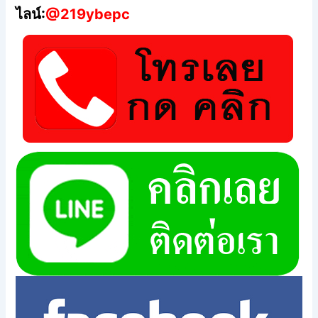
ไลน์:
@219ybepc