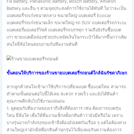
FB Battery, Panasonic Battery, Bosch Battery, Amaron
Battery และอื่น ๆ ตามจุดประสงค์การใช้งานได้ทันที ไม่ว่าจะเป็น
แบตเตอรี่รถเก๋งขนาดกลาง ขนาดใหญ่ แบตเตอรี่ Ecocar
แบตเตอรี่รถเก๋งขนาดเล็ก ขนาดใหญ่ รถ SUV แบตเตอรี่รถกระบะ
แบตเตอรี่มอเตอร์ไซค์ แบตเตอรี่รถบรรทุก รวมถึงยังรับซื้อแบต
เก่า ขายแบตมือสองช่วยประหยัดเงินในกระเป๋าได้มากขึ้นกว่าเดิม
สนใจยี่ห้อไหนสอบถามกับทีมงานทันที
ขั้นตอนให้บริการของร้านขายแบตเตอรี่รถยนต์ใกล้ฉันรัชดาภิเษก
หากลูกค้าสนใจเข้ามาใช้บริการเปลี่ยนแบต ซื้อแบตใหม่ สามารถ
ทำตามขั้นตอนต่อไปนี้ได้เลย สะดวก รวดเร็ว และยังได้สินค้า
คุณภาพดีกลับไปใช้งานแน่นอน
1. พูดคุยกับทีมงานของเราถึงสิ่งที่ต้องการ เช่น ต้องการแบตรุ่น
ไหน ยี่ห้อใด เพื่อให้ทีมงานเช็กสต็อกสินค้าว่ายังมีหรือไม่ เพราะ
บางรุ่นอาจกำลังรอของเข้าจึงต้องอัปเดตกันเรื่อย ๆ แต่ไม่ต้องห่วง
ส่วนใหญ่เรามักมีสต๊อกสินค้าทุกรุ่นไว้เพียงพอกับความต้องการ