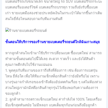
แบตเตอรี่รถเก๋งขนาดเล็ก ขนาดใหญ่ รถ SUV แบตเตอรี่รถกระบะ
แบตเตอรี่มอเตอร์ไซค์ แบตเตอรี่รถบรรทุก รวมถึงยังรับซื้อแบต
เก่า ขายแบตมือสองช่วยประหยัดเงินในกระเป๋าได้มากขึ้นกว่าเดิม
สนใจยี่ห้อไหนสอบถามกับทีมงานทันที
ขั้นตอนให้บริการของร้านขายแบตเตอรี่รถยนต์ใกล้ฉันเกาะสมุย
หากลูกค้าสนใจเข้ามาใช้บริการเปลี่ยนแบต ซื้อแบตใหม่ สามารถ
ทำตามขั้นตอนต่อไปนี้ได้เลย สะดวก รวดเร็ว และยังได้สินค้า
คุณภาพดีกลับไปใช้งานแน่นอน
1. พูดคุยกับทีมงานของเราถึงสิ่งที่ต้องการ เช่น ต้องการแบตรุ่น
ไหน ยี่ห้อใด เพื่อให้ทีมงานเช็กสต็อกสินค้าว่ายังมีหรือไม่ เพราะ
บางรุ่นอาจกำลังรอของเข้าจึงต้องอัปเดตกันเรื่อย ๆ แต่ไม่ต้องห่วง
ส่วนใหญ่เรามักมีสต๊อกสินค้าทุกรุ่นไว้เพียงพอกับความต้องการ
ของลูกค้า
2. ลูกค้าสามารถตรวจเช็กแบตใหม่ ค่ากำลังไฟ 100% โดยเครื่อง
มือเช็กสุดทันสมัย ไม่มีหลอก แบตเต็มทุกก้อนก่อนถึงมือลูกค้า