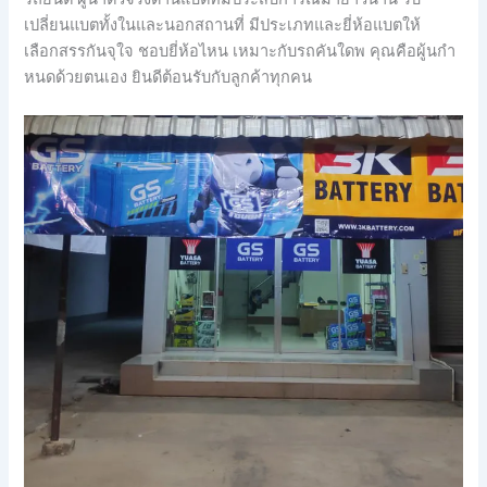
เปลี่ยนแบตทั้งในและนอกสถานที่ มีประเภทและยี่ห้อแบตให้
เลือกสรรกันจุใจ ชอบยี่ห้อไหน เหมาะกับรถคันใดพ คุณคือผู้นกำ
หนดด้วยตนเอง ยินดีต้อนรับกับลูกค้าทุกคน