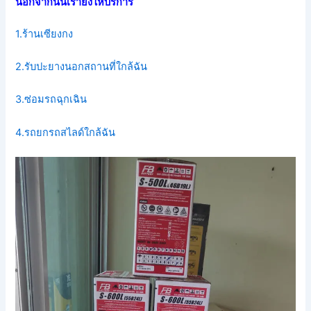
นอกจากนั้นเรายังให้บริการ
1.ร้านเซียงกง
2.รับปะยางนอกสถานที่ใกล้ฉัน
3.ซ่อมรถฉุกเฉิน
4.รถยกรถสไลด์ใกล้ฉัน