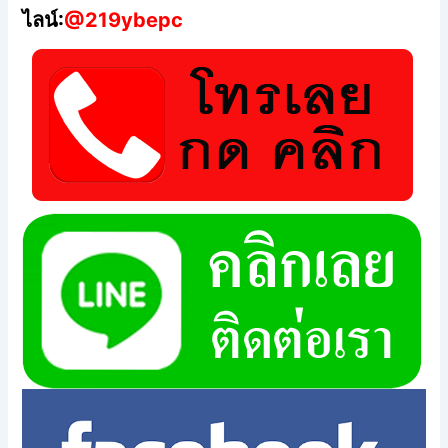
ไลน์:
@219ybepc