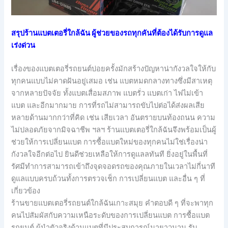
สรุปร้านแบตเตอรี่ใกล้ฉัน ผู้ช่วยของรถทุกคันที่ต้องได้รับการดูแล
เร่งด่วน
เรื่องของแบตเตอรี่รถยนต์บ่อยครั้งมักสร้างปัญหาน่ากังวลใจให้กับ
ทุกคนแบบไม่คาดฝันอยู่เสมอ เช่น แบตหมดกลางทางซึ่งมีสาเหตุ
จากหลายปัจจัย ทั้งแบตเสื่อมสภาพ แบตรั่ว แบตเก่า ไฟไม่เข้า
แบต และอีกมากมาย การที่รถไม่สามารถขับไปต่อได้ส่งผลเสีย
หลายด้านมากกว่าที่คิด เช่น เสียเวลา อันตรายบนท้องถนน ความ
ไม่ปลอดภัยจากมิจฉาชีพ ฯลฯ ร้านแบตเตอรี่ใกล้ฉันจึงพร้อมเป็นผู้
ช่วยให้การเปลี่ยนแบต การซื้อแบตใหม่ของทุกคนไม่ใช่เรื่องน่า
กังวลใจอีกต่อไป ยินดีช่วยเหลือให้การดูแลลทันที ยิ่งอยู่ในพื้นที่
รัศมีทำการสามารถเข้าถึงจุดจอดรถของคุณภายในเวลาไม่กี่นาที
ดูแลแบบครบถ้วนทั้งการตรวจเช็ก การเปลี่ยนแบต และอื่น ๆ ที่
เกี่ยวข้อง
ร้านขายแบตเตอรี่รถยนต์ใกล้ฉันเกาะสมุย คำตอบดี ๆ ที่จะพาทุก
คนไปสัมผัสกับความเหนือระดับของการเปลี่ยนแบต การซื้อแบต
รถยนต์ ผู้นำตัวจริงด้านแบตที่มีประสบการณ์มายาวนาน รับ