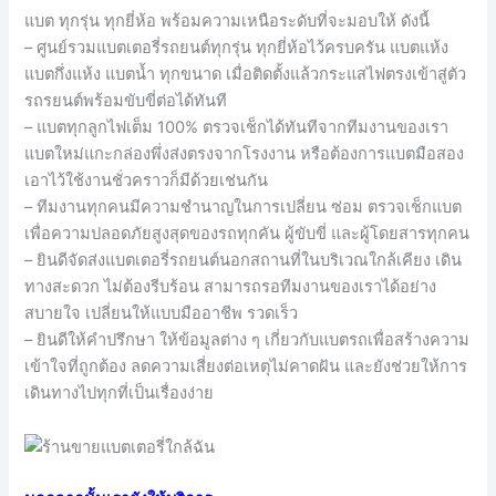
แบต ทุกรุ่น ทุกยี่ห้อ พร้อมความเหนือระดับที่จะมอบให้ ดังนี้
– ศูนย์รวมแบตเตอรี่รถยนต์ทุกรุ่น ทุกยี่ห้อไว้ครบครัน แบตแห้ง
แบตกึ่งแห้ง แบตน้ำ ทุกขนาด เมื่อติดตั้งแล้วกระแสไฟตรงเข้าสู่ตัว
รถรยนต์พร้อมขับขี่ต่อได้ทันที
– แบตทุกลูกไฟเต็ม 100% ตรวจเช็กได้ทันทีจากทีมงานของเรา
แบตใหม่แกะกล่องพึ่งส่งตรงจากโรงงาน หรือต้องการแบตมือสอง
เอาไว้ใช้งานชั่วคราวก็มีด้วยเช่นกัน
– ทีมงานทุกคนมีความชำนาญในการเปลี่ยน ซ่อม ตรวจเช็กแบต
เพื่อความปลอดภัยสูงสุดของรถทุกคัน ผู้ขับขี่ และผู้โดยสารทุกคน
– ยินดีจัดส่งแบตเตอรี่รถยนต์นอกสถานที่ในบริเวณใกล้เคียง เดิน
ทางสะดวก ไม่ต้องรีบร้อน สามารถรอทีมงานของเราได้อย่าง
สบายใจ เปลี่ยนให้แบบมืออาชีพ รวดเร็ว
– ยินดีให้คำปรึกษา ให้ข้อมูลต่าง ๆ เกี่ยวกับแบตรถเพื่อสร้างความ
เข้าใจที่ถูกต้อง ลดความเสี่ยงต่อเหตุไม่คาดฝัน และยังช่วยให้การ
เดินทางไปทุกที่เป็นเรื่องง่าย