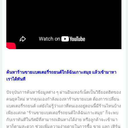
ค้นหาร้านขายแบตเตอรี่รถยนต์ใกล้ฉันเกาะสมุย แล้วเข้ามาหา
เราได้ทันที
ปัจจุบันการค้นหาข้อมูลต่าง ๆ ผ่านอินเทอร์เน็ตเป็นวิธียอดฮิตของ
คนยุคใหม่ หากคุณเองกำลังมองหาร้านขายแบต ต้องการเปลี่ยน
แบตเตอรี่รถยนต์ แต่ยังไม่รู้ว่าแถวที่ตนเองอยู่ตอนนี้มีร้านไหนบ้าง
เพียงแค่กด “ร้านขายแบตเตอรี่รถยนต์ใกล้ฉันเกาะสมุย” ก็จะพบ
กับเราทันทีในรัศมีที่สามารถเดินทางได้ง่าย หรือลูกค้าจะเข้ามา
หาก็ตามสะดวก ช่วยเพิ่มความง่ายดายในการซื้อ ขาย แลก เทิร์น