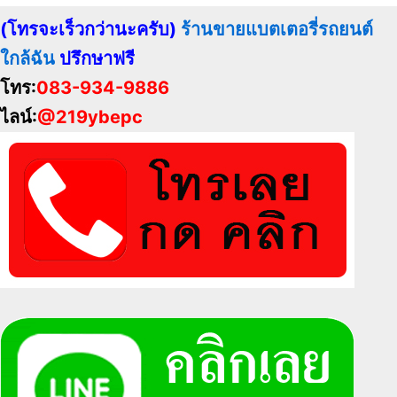
(โทรจะเร็วกว่านะครับ)
ร้านขายแบตเตอรี่รถยนต์
ใกล้ฉัน
ปรึกษาฟรี
โทร:
083-934-9886
ไลน์:
@219ybepc