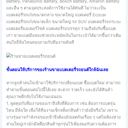
Battery, Panasonic Battery, Bosch Battery, Amaron Battery
และอื่น ๆ ตามจุดประสงค์การใช้งานได้ทันที ไม่ว่าจะเป็น
แบตเตอรี่รถเก๋งขนาดกลาง ขนาดใหญ่ แบตเตอรี่ Ecocar
แบตเตอรี่รถเก๋งขนาดเล็ก ขนาดใหญ่ รถ SUV แบตเตอรี่รถกระบะ
แบตเตอรี่มอเตอร์ไซค์ แบตเตอรี่รถบรรทุก รวมถึงยังรับซื้อแบต
เก่า ขายแบตมือสองช่วยประหยัดเงินในกระเป๋าได้มากขึ้นกว่าเดิม
สนใจยี่ห้อไหนสอบถามกับทีมงานทันที
ขั้นตอนให้บริการของร้านขายแบตเตอรี่รถยนต์ใกล้ฉันเลย
หากลูกค้าสนใจเข้ามาใช้บริการเปลี่ยนแบต ซื้อแบตใหม่ สามารถ
ทำตามขั้นตอนต่อไปนี้ได้เลย สะดวก รวดเร็ว และยังได้สินค้า
คุณภาพดีกลับไปใช้งานแน่นอน
1. พูดคุยกับทีมงานของเราถึงสิ่งที่ต้องการ เช่น ต้องการแบตรุ่น
ไหน ยี่ห้อใด เพื่อให้ทีมงานเช็กสต็อกสินค้าว่ายังมีหรือไม่ เพราะ
บางรุ่นอาจกำลังรอของเข้าจึงต้องอัปเดตกันเรื่อย ๆ แต่ไม่ต้องห่วง
ส่วนใหญ่เรามักมีสต๊อกสินค้าทุกรุ่นไว้เพียงพอกับความต้องการ