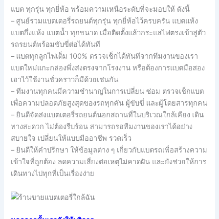
แบต ทุกรุ่น ทุกยี่ห้อ พร้อมความเหนือระดับที่จะมอบให้ ดังนี้
– ศูนย์รวมแบตเตอรี่รถยนต์ทุกรุ่น ทุกยี่ห้อไว้ครบครัน แบตแห้ง
แบตกึ่งแห้ง แบตน้ำ ทุกขนาด เมื่อติดตั้งแล้วกระแสไฟตรงเข้าสู่ตัว
รถรยนต์พร้อมขับขี่ต่อได้ทันที
– แบตทุกลูกไฟเต็ม 100% ตรวจเช็กได้ทันทีจากทีมงานของเรา
แบตใหม่แกะกล่องพึ่งส่งตรงจากโรงงาน หรือต้องการแบตมือสอง
เอาไว้ใช้งานชั่วคราวก็มีด้วยเช่นกัน
– ทีมงานทุกคนมีความชำนาญในการเปลี่ยน ซ่อม ตรวจเช็กแบต
เพื่อความปลอดภัยสูงสุดของรถทุกคัน ผู้ขับขี่ และผู้โดยสารทุกคน
– ยินดีจัดส่งแบตเตอรี่รถยนต์นอกสถานที่ในบริเวณใกล้เคียง เดิน
ทางสะดวก ไม่ต้องรีบร้อน สามารถรอทีมงานของเราได้อย่าง
สบายใจ เปลี่ยนให้แบบมืออาชีพ รวดเร็ว
– ยินดีให้คำปรึกษา ให้ข้อมูลต่าง ๆ เกี่ยวกับแบตรถเพื่อสร้างความ
เข้าใจที่ถูกต้อง ลดความเสี่ยงต่อเหตุไม่คาดฝัน และยังช่วยให้การ
เดินทางไปทุกที่เป็นเรื่องง่าย