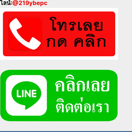
ไลน์:
@219ybepc