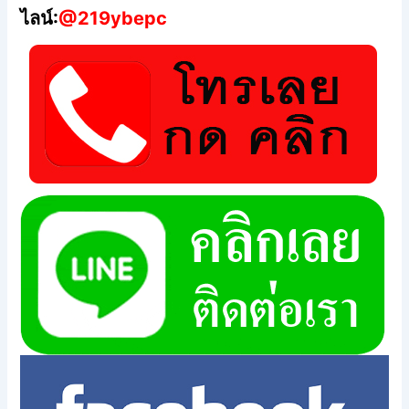
ไลน์:
@219ybepc