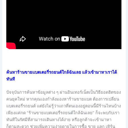
ค้นหาร้านขายแบตเตอรี่รถยนต์ใกล้ฉันเลย แล้วเข้ามาหาเราได้
ทันที
ปัจจุบันการค้นหาข้อมูลต่าง ๆ ผ่านอินเทอร์เน็ตเป็นวิธียอดฮิตของ
คนยุคใหม่ หากคุณเองกำลังมองหาร้านขายแบต ต้องการเปลี่ยน
แบตเตอรี่รถยนต์ แต่ยังไม่รู้ว่าแถวที่ตนเองอยู่ตอนนี้มีร้านไหนบ้าง
เพียงแค่กด “ร้านขายแบตเตอรี่รถยนต์ใกล้ฉันเลย” ก็จะพบกับเรา
ทันทีในรัศมีที่สามารถเดินทางได้ง่าย หรือลูกค้าจะเข้ามาหา
ก็ตามสะดวก ช่วยเพิ่มความง่ายดายในการซื้อ ขาย แลก เทิร์น