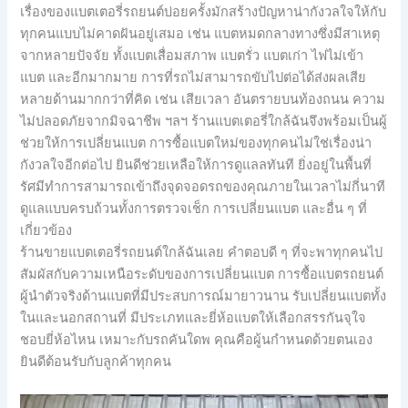
เรื่องของแบตเตอรี่รถยนต์บ่อยครั้งมักสร้างปัญหาน่ากังวลใจให้กับ
ทุกคนแบบไม่คาดฝันอยู่เสมอ เช่น แบตหมดกลางทางซึ่งมีสาเหตุ
จากหลายปัจจัย ทั้งแบตเสื่อมสภาพ แบตรั่ว แบตเก่า ไฟไม่เข้า
แบต และอีกมากมาย การที่รถไม่สามารถขับไปต่อได้ส่งผลเสีย
หลายด้านมากกว่าที่คิด เช่น เสียเวลา อันตรายบนท้องถนน ความ
ไม่ปลอดภัยจากมิจฉาชีพ ฯลฯ ร้านแบตเตอรี่ใกล้ฉันจึงพร้อมเป็นผู้
ช่วยให้การเปลี่ยนแบต การซื้อแบตใหม่ของทุกคนไม่ใช่เรื่องน่า
กังวลใจอีกต่อไป ยินดีช่วยเหลือให้การดูแลลทันที ยิ่งอยู่ในพื้นที่
รัศมีทำการสามารถเข้าถึงจุดจอดรถของคุณภายในเวลาไม่กี่นาที
ดูแลแบบครบถ้วนทั้งการตรวจเช็ก การเปลี่ยนแบต และอื่น ๆ ที่
เกี่ยวข้อง
ร้านขายแบตเตอรี่รถยนต์ใกล้ฉันเลย คำตอบดี ๆ ที่จะพาทุกคนไป
สัมผัสกับความเหนือระดับของการเปลี่ยนแบต การซื้อแบตรถยนต์
ผู้นำตัวจริงด้านแบตที่มีประสบการณ์มายาวนาน รับเปลี่ยนแบตทั้ง
ในและนอกสถานที่ มีประเภทและยี่ห้อแบตให้เลือกสรรกันจุใจ
ชอบยี่ห้อไหน เหมาะกับรถคันใดพ คุณคือผู้นกำหนดด้วยตนเอง
ยินดีต้อนรับกับลูกค้าทุกคน